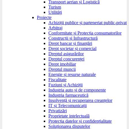
Transport aerian și Logistică
Turism
Utilități
Proiecte
Achiziții publice și parteneriat public-privat
Arbitraj
Conformitate și Protecția consumatorilor
Construcții și Infrastructură
Drept bancar și finanțări
Drept societar și comercial
Dreptul asigurărilor
Dreptul concurenței
Drept imobiliar
Dreptul muncii
Energie și resurse naturale
Fiscalitate
Fuziuni și Achiziții
Industria auto și de componente
Industria farmaceutică
Insolvență și recuperarea creanțelor
IT și Telecomunicații
Privatizări
Proprietate intelectuală
Protecția datelor și confidențialitate
Soluționarea disputelor