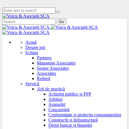
Go
Acasă
Despre noi
Echipa
Partners
Managing Associates
Senior Associates
Associates
Retired
Servicii
Arii de practică
Achiziții publice și PPP
Arbitraj
Asigurări
Concurență
Conformitate și protecția consumatorilor
Construcții și Infrastructură
Drept bancar și finanțări