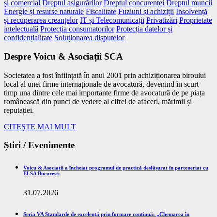
și comercial
Dreptul asigurărilor
Dreptul concurenței
Dreptul muncii
Energie și resurse naturale
Fiscalitate
Fuziuni și achiziții
Insolvență
și recuperarea creanțelor
IT și Telecomunicații
Privatizări
Proprietate
intelectuală
Protecția consumatorilor
Protecția datelor și
confidențialitate
Soluționarea disputelor
Despre Voicu & Asociații SCA
Societatea a fost înființată în anul 2001 prin achiziționarea biroului
local al unei firme internaționale de avocatură, devenind în scurt
timp una dintre cele mai importante firme de avocatură de pe piața
românească din punct de vedere al cifrei de afaceri, mărimii și
reputației.
CITEȘTE MAI MULT
Știri / Evenimente
Voicu & Asociații a încheiat programul de practică desfășurat în parteneriat cu
ELSA București
31.07.2026
Seria VA Standarde de excelență prin formare continuă: „Chemarea în