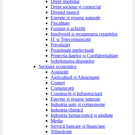
Drept imobiliar
Drept societar și comercial
Dreptul muncii
Energie și resurse naturale
Fiscalitate
Fuziuni și achiziții
Insolvență și recuperarea creanțelor
IT și Telecomunicații
Privatizări
Proprietate intelectuală
Protecția datelor și Confidențialitate
Soluționarea disputelor
Sectoare economice
Asigurări
Agricultură și Alimentație
Comerț
Comunicații
Construcții și Infrastructură
Energie și resurse naturale
Industria auto și componente
Industria chimică
Industria farmaceutică și sănătate
Media
Servicii bancare și financiare
Tehnologie