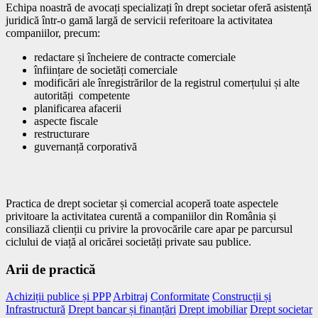
Echipa noastră de avocați specializați în drept societar oferă asistență
juridică într-o gamă largă de servicii referitoare la activitatea
companiilor, precum:
redactare și încheiere de contracte comerciale
înființare de societăți comerciale
modificări ale înregistrărilor de la registrul comerțului și alte
autorități competente
planificarea afacerii
aspecte fiscale
restructurare
guvernanță corporativă
Practica de drept societar și comercial acoperă toate aspectele
privitoare la activitatea curentă a companiilor din România și
consiliază clienții cu privire la provocările care apar pe parcursul
ciclului de viață al oricărei societăți private sau publice.
Arii de practică
Achiziții publice și PPP
Arbitraj
Conformitate
Construcții și
Infrastructură
Drept bancar și finanțări
Drept imobiliar
Drept societar