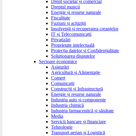
Drept societar și comercial
Dreptul muncii
Energie și resurse naturale
Fiscalitate
Fuziuni și achiziții
Insolvență și recuperarea creanțelor
IT și Telecomunicații
Privatizări
Proprietate intelectuală
Protecția datelor și Confidențialitate
Soluționarea disputelor
Sectoare economice
Asigurări
Agricultură și Alimentație
Comerț
Comunicații
Construcții și Infrastructură
Energie și resurse naturale
Industria auto și componente
Industria chimică
Industria farmaceutică și sănătate
Media
Servicii bancare și financiare
Tehnologie
Transport aerian și Logistică