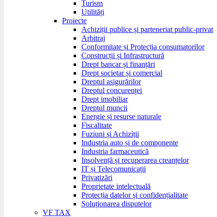
Turism
Utilități
Proiecte
Achiziții publice și parteneriat public-privat
Arbitraj
Conformitate și Protecția consumatorilor
Construcții și Infrastructură
Drept bancar și finanțări
Drept societar și comercial
Dreptul asigurărilor
Dreptul concurenței
Drept imobiliar
Dreptul muncii
Energie și resurse naturale
Fiscalitate
Fuziuni și Achiziții
Industria auto și de componente
Industria farmaceutică
Insolvență și recuperarea creanțelor
IT și Telecomunicații
Privatizări
Proprietate intelectuală
Protecția datelor și confidențialitate
Soluționarea disputelor
VF TAX