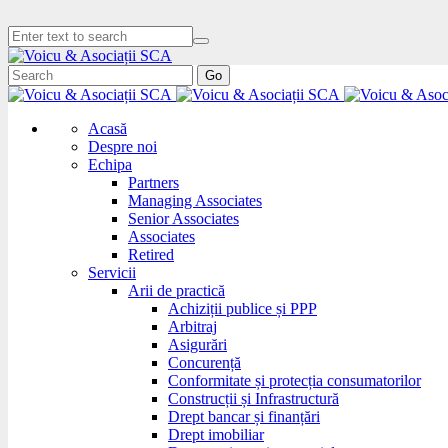
Go
Acasă
Despre noi
Echipa
Partners
Managing Associates
Senior Associates
Associates
Retired
Servicii
Arii de practică
Achiziții publice și PPP
Arbitraj
Asigurări
Concurență
Conformitate și protecția consumatorilor
Construcții și Infrastructură
Drept bancar și finanțări
Drept imobiliar