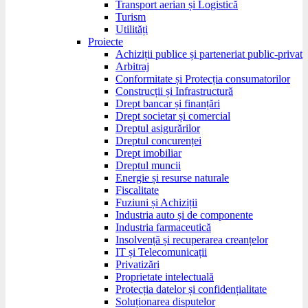
Transport aerian și Logistică
Turism
Utilități
Proiecte
Achiziții publice și parteneriat public-privat
Arbitraj
Conformitate și Protecția consumatorilor
Construcții și Infrastructură
Drept bancar și finanțări
Drept societar și comercial
Dreptul asigurărilor
Dreptul concurenței
Drept imobiliar
Dreptul muncii
Energie și resurse naturale
Fiscalitate
Fuziuni și Achiziții
Industria auto și de componente
Industria farmaceutică
Insolvență și recuperarea creanțelor
IT și Telecomunicații
Privatizări
Proprietate intelectuală
Protecția datelor și confidențialitate
Soluționarea disputelor