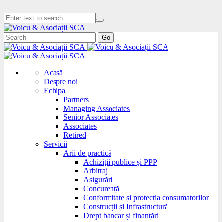
Go
Acasă
Despre noi
Echipa
Partners
Managing Associates
Senior Associates
Associates
Retired
Servicii
Arii de practică
Achiziții publice și PPP
Arbitraj
Asigurări
Concurență
Conformitate și protecția consumatorilor
Construcții și Infrastructură
Drept bancar și finanțări