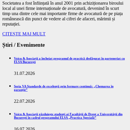
Societatea a fost înființată în anul 2001 prin achiziționarea biroului
local al unei firme internaționale de avocatură, devenind în scurt
timp una dintre cele mai importante firme de avocatură de pe piața
românească din punct de vedere al cifrei de afaceri, mărimii și
reputației.
CITEȘTE MAI MULT
Știri / Evenimente
Voicu & Asociații a încheiat programul de practică desfășurat în parteneriat cu
ELSA București
31.07.2026
Seria VA Standarde de excelență prin formare continuă: „Chemarea în
garanție”
22.07.2026
Voicu & Asociații găzduiește studenți ai Facultății de Drept a Universității din
București în cadrul programului ELSA „Practica Specială”
16.07.2026