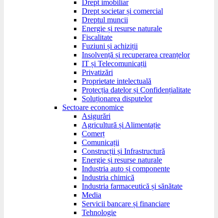
Drept imobiliar
Drept societar și comercial
Dreptul muncii
Energie și resurse naturale
Fiscalitate
Fuziuni și achiziții
Insolvență și recuperarea creanțelor
IT și Telecomunicații
Privatizări
Proprietate intelectuală
Protecția datelor și Confidențialitate
Soluționarea disputelor
Sectoare economice
Asigurări
Agricultură și Alimentație
Comerț
Comunicații
Construcții și Infrastructură
Energie și resurse naturale
Industria auto și componente
Industria chimică
Industria farmaceutică și sănătate
Media
Servicii bancare și financiare
Tehnologie