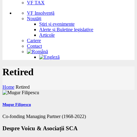
VF TAX
VF Insolvență
Noutăți
Știri și evenimente
Alerte și Buletine legislative
Articole
Cariere
Contact
Retired
Home
Retired
Mugur Filipescu
Co-fonding Managing Partner (1968-2022)
Despre Voicu & Asociații SCA