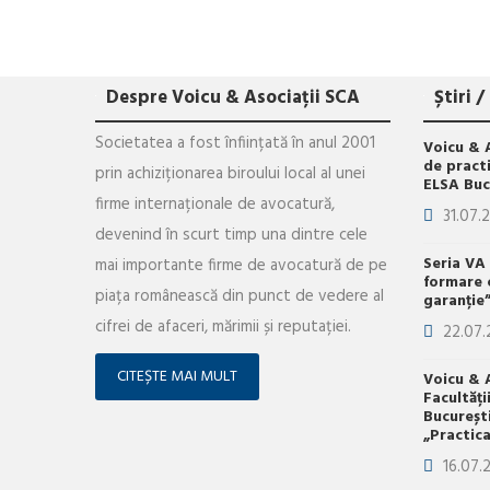
Despre Voicu & Asociații SCA
Știri 
Societatea a fost înființată în anul 2001
Voicu & 
de practi
prin achiziționarea biroului local al unei
ELSA Buc
firme internaționale de avocatură,
31.07.
devenind în scurt timp una dintre cele
Seria VA
mai importante firme de avocatură de pe
formare 
piața românească din punct de vedere al
garanție
cifrei de afaceri, mărimii și reputației.
22.07.
CITEȘTE MAI MULT
Voicu & A
Facultăți
Bucureșt
„Practica
16.07.