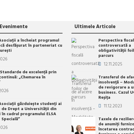
/ Evenimente
Ultimele Articole
Asociații a încheiat programul
Perspectiva fisca
că desfășurat în parteneriat cu
controversată a
urești
obligativității foi
parcurs
2026
12.11.2025
 Standarde de excelență prin
continuă: „Chemarea în
Transferul de afa
”
insolvență – Moda
de revigorare a u
2026
business. Cazul 
Reșița
sociații găzduiește studenți ai
11.12.2023
i de Drept a Universității din
i în cadrul programului ELSA
 Specială”
Taxele de rezilie
de anumiţi furnizo
2026
încetarea contrac