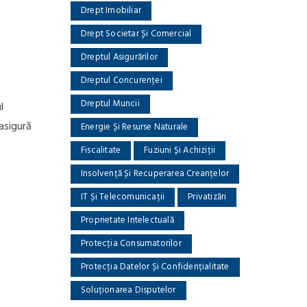
Drept Imobiliar
Drept Societar Și Comercial
Dreptul Asigurărilor
Dreptul Concurenței
Dreptul Muncii
l
 asigură
Energie Și Resurse Naturale
Fiscalitate
Fuziuni Și Achiziții
Insolvență Și Recuperarea Creanțelor
IT Și Telecomunicații
Privatizări
Proprietate Intelectuală
Protecția Consumatorilor
Protecția Datelor Și Confidențialitate
Soluționarea Disputelor