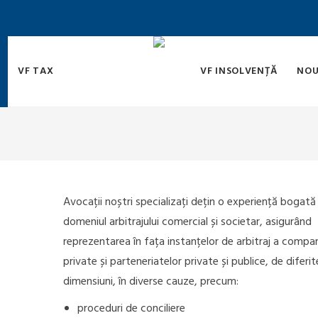
VF TAX
VF INSOLVENȚĂ
NOU
Avocații noștri specializați dețin o experiență bogată 
domeniul arbitrajului comercial și societar, asigurând
reprezentarea în fața instanțelor de arbitraj a compan
private și parteneriatelor private și publice, de diferit
dimensiuni, în diverse cauze, precum:
proceduri de conciliere