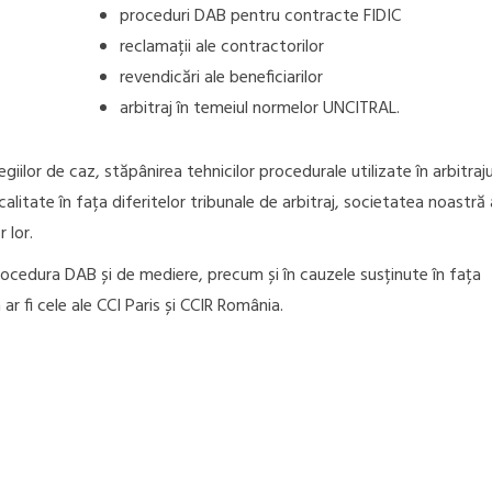
proceduri DAB pentru contracte FIDIC
reclamații ale contractorilor
revendicări ale beneficiarilor
arbitraj în temeiul normelor UNCITRAL.
egiilor de caz, stăpânirea tehnicilor procedurale utilizate în arbitraju
calitate în fața diferitelor tribunale de arbitraj, societatea noastră
 lor.
rocedura DAB și de mediere, precum și în cauzele susținute în fața
 ar fi cele ale CCI Paris și CCIR România.