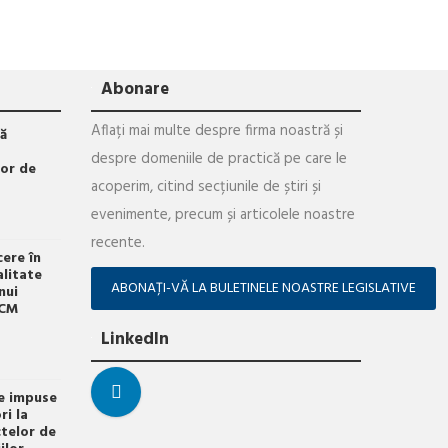
Abonare
Aflați mai multe despre firma noastră și
lă
despre domeniile de practică pe care le
lor de
acoperim, citind secțiunile de știri și
evenimente, precum și articolele noastre
recente.
cere în
litate
ABONAȚI-VĂ LA BULETINELE NOASTRE LEGISLATIVE
nui
UCM
LinkedIn
re impuse
ri la
telor de