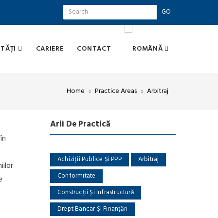
GO
TĂȚI
CARIERE
CONTACT
Home
Practice Areas
Arbitraj
Arii De Practică
în
Achiziții Publice Și PPP
Arbitraj
iilor
Conformitate
e
Construcții Și Infrastructură
Drept Bancar Și Finanțări