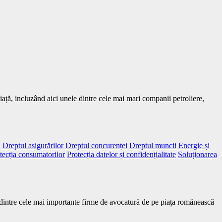
iață, incluzând aici unele dintre cele mai mari companii petroliere,
l
Dreptul asigurărilor
Dreptul concurenței
Dreptul muncii
Energie și
tecția consumatorilor
Protecția datelor și confidențialitate
Soluționarea
na dintre cele mai importante firme de avocatură de pe piața românească