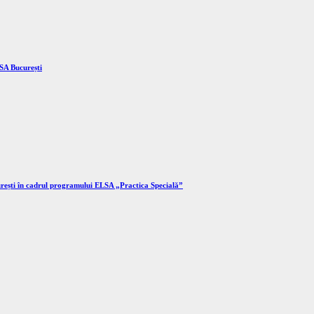
LSA București
ucurești în cadrul programului ELSA „Practica Specială”