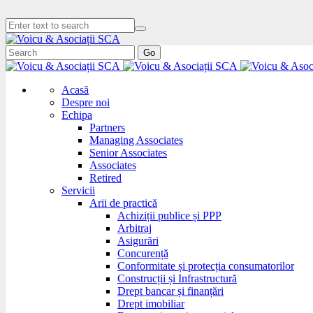
Go
Acasă
Despre noi
Echipa
Partners
Managing Associates
Senior Associates
Associates
Retired
Servicii
Arii de practică
Achiziții publice și PPP
Arbitraj
Asigurări
Concurență
Conformitate și protecția consumatorilor
Construcții și Infrastructură
Drept bancar și finanțări
Drept imobiliar