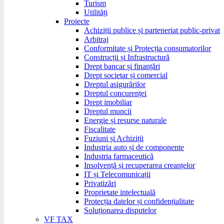
Turism
Utilități
Proiecte
Achiziții publice și parteneriat public-privat
Arbitraj
Conformitate și Protecția consumatorilor
Construcții și Infrastructură
Drept bancar și finanțări
Drept societar și comercial
Dreptul asigurărilor
Dreptul concurenței
Drept imobiliar
Dreptul muncii
Energie și resurse naturale
Fiscalitate
Fuziuni și Achiziții
Industria auto și de componente
Industria farmaceutică
Insolvență și recuperarea creanțelor
IT și Telecomunicații
Privatizări
Proprietate intelectuală
Protecția datelor și confidențialitate
Soluționarea disputelor
VF TAX