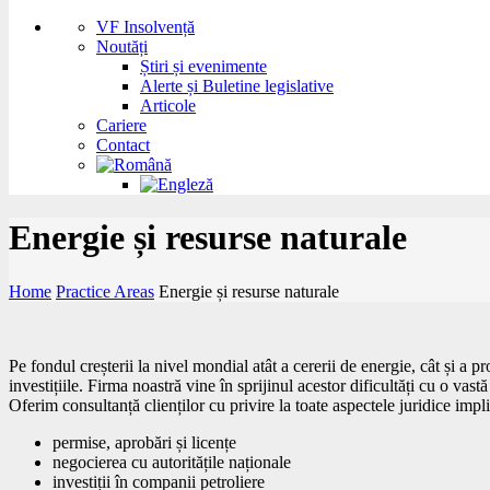
VF Insolvență
Noutăți
Știri și evenimente
Alerte și Buletine legislative
Articole
Cariere
Contact
Energie și resurse naturale
Home
Practice Areas
Energie și resurse naturale
Pe fondul creșterii la nivel mondial atât a cererii de energie, cât și a p
investițiile. Firma noastră vine în sprijinul acestor dificultăți cu o vas
Oferim consultanță clienților cu privire la toate aspectele juridice imp
permise, aprobări și licențe
negocierea cu autoritățile naționale
investiții în companii petroliere