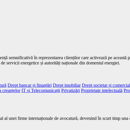
nță semnificativă în reprezentarea clienților care activează pe această p
de servicii energetice și autorități naționale din domeniul energiei.
tură
Drept bancar și finanțări
Drept imobiliar
Drept societar și comercia
a creanțelor
IT și Telecomunicații
Privatizări
Proprietate intelectuală
Pro
local al unei firme internaționale de avocatură, devenind în scurt timp u