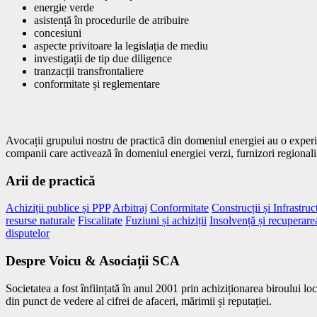
energie verde
asistență în procedurile de atribuire
concesiuni
aspecte privitoare la legislația de mediu
investigații de tip due diligence
tranzacții transfrontaliere
conformitate și reglementare
Avocații grupului nostru de practică din domeniul energiei au o experie
companii care activează în domeniul energiei verzi, furnizori regionali 
Arii de practică
Achiziții publice și PPP
Arbitraj
Conformitate
Construcții și Infrastruc
resurse naturale
Fiscalitate
Fuziuni și achiziții
Insolvență și recuperare
disputelor
Despre Voicu & Asociații SCA
Societatea a fost înființată în anul 2001 prin achiziționarea biroului 
din punct de vedere al cifrei de afaceri, mărimii și reputației.