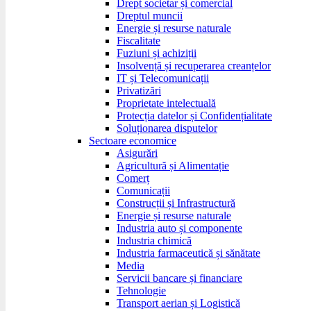
Drept societar și comercial
Dreptul muncii
Energie și resurse naturale
Fiscalitate
Fuziuni și achiziții
Insolvență și recuperarea creanțelor
IT și Telecomunicații
Privatizări
Proprietate intelectuală
Protecția datelor și Confidențialitate
Soluționarea disputelor
Sectoare economice
Asigurări
Agricultură și Alimentație
Comerț
Comunicații
Construcții și Infrastructură
Energie și resurse naturale
Industria auto și componente
Industria chimică
Industria farmaceutică și sănătate
Media
Servicii bancare și financiare
Tehnologie
Transport aerian și Logistică