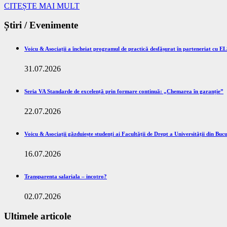
CITEȘTE MAI MULT
Știri / Evenimente
Voicu & Asociații a încheiat programul de practică desfășurat în parteneriat cu E
31.07.2026
Seria VA Standarde de excelență prin formare continuă: „Chemarea în garanție”
22.07.2026
Voicu & Asociații găzduiește studenți ai Facultății de Drept a Universității din B
16.07.2026
Transparenta salariala – incotro?
02.07.2026
Ultimele articole