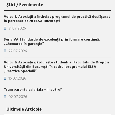
Știri / Evenimente
Voicu & Asociații a încheiat programul de practică desfășurat
în parteneriat cu ELSA București
31.07.2026
Seria VA Standarde de excelență prin formare continuă:
„Chemarea în garanție”
22.07.2026
Voicu & Asociații găzduiește studenți ai Facultății de Drept a
Universității din București în cadrul programului ELSA
„Practica Specială”
16.07.2026
Transparenta salariala – incotro?
02.07.2026
Ultimele Articole