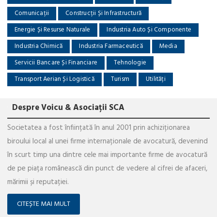
Comunicații
Construcții Și Infrastructură
Energie Și Resurse Naturale
Industria Auto Și Componente
Industria Chimică
Industria Farmaceutică
Media
Servicii Bancare Și Financiare
Tehnologie
Transport Aerian Și Logistică
Turism
Utilități
Despre Voicu & Asociații SCA
Societatea a fost înființată în anul 2001 prin achiziționarea
biroului local al unei firme internaționale de avocatură, devenind
în scurt timp una dintre cele mai importante firme de avocatură
de pe piața românească din punct de vedere al cifrei de afaceri,
mărimii și reputației.
CITEȘTE MAI MULT